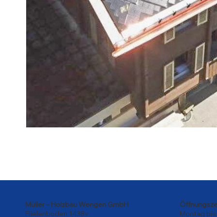
Öffnun
Müller – Holzbau Wengen GmbH
Montag bis 
Flielenboden 1438v